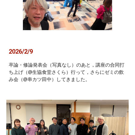
202
6
/2/
9
卒論・修論発表会（写真なし）のあと，講座の合同打
ち上げ（@生協食堂さくら）行って，さらにゼミの飲
み会（@串カツ田中）してきました。